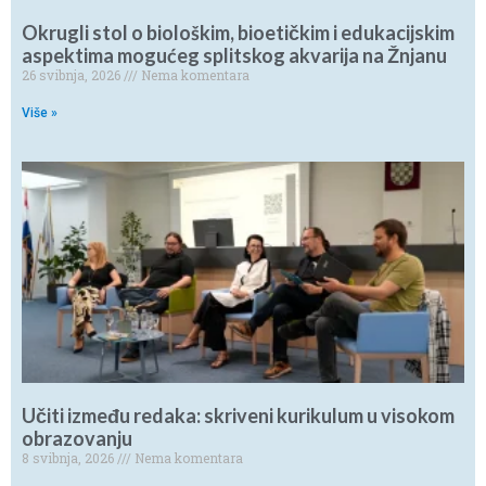
Okrugli stol o biološkim, bioetičkim i edukacijskim
aspektima mogućeg splitskog akvarija na Žnjanu
26 svibnja, 2026
Nema komentara
Više »
Učiti između redaka: skriveni kurikulum u visokom
obrazovanju
8 svibnja, 2026
Nema komentara