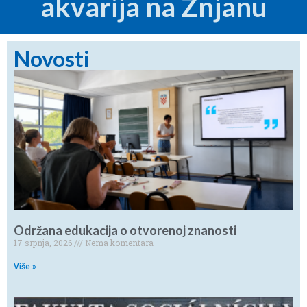
akvarija na Žnjanu
Novosti
Održana edukacija o otvorenoj znanosti
17 srpnja, 2026
Nema komentara
Više »