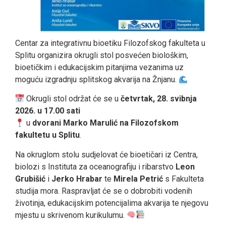
Centar za integrativnu bioetiku Filozofskog fakulteta u
Splitu organizira okrugli stol posvećen biološkim,
bioetičkim i edukacijskim pitanjima vezanima uz
moguću izgradnju splitskog akvarija na Žnjanu.
Okrugli stol održat će se u
četvrtak, 28. svibnja
2026. u 17.00 sati
u
dvorani Marko Marulić na Filozofskom
fakultetu u Splitu
.
Na okruglom stolu sudjelovat će bioetičari iz Centra,
biolozi s Instituta za oceanografiju i ribarstvo
Leon
Grubišić
i
Jerko Hrabar
te
Mirela Petrić
s Fakulteta
studija mora. Raspravljat će se o dobrobiti vodenih
životinja, edukacijskim potencijalima akvarija te njegovu
mjestu u skrivenom kurikulumu.