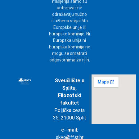
mišljenja samo su
autorova i ne
odražavaju nužno
službena stajališta
Europske unije ili
Europske komisije. Ni
Europska unija ni
Europska komisija ne
mogu se smatrati
odgovornima za njih.
Sveučilište u
Splitu,
Filozofski
fakultet
Poljička cesta
35, 21000 Split
e- mail:
skvo@ffst.hr