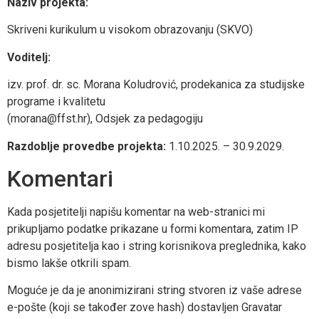
Naziv projekta:
Skriveni kurikulum u visokom obrazovanju (SKVO)
Voditelj:
izv. prof. dr. sc. Morana Koludrović, prodekanica za studijske
programe i kvalitetu
(morana@ffst.hr), Odsjek za pedagogiju
Razdoblje provedbe projekta:
1.10.2025. – 30.9.2029.
Komentari
Kada posjetitelji napišu komentar na web-stranici mi
prikupljamo podatke prikazane u formi komentara, zatim IP
adresu posjetitelja kao i string korisnikova preglednika, kako
bismo lakše otkrili spam.
Moguće je da je anonimizirani string stvoren iz vaše adrese
e-pošte (koji se također zove hash) dostavljen Gravatar