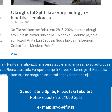
Okrugli stol Splitski akvarij: biologija –
u
bioetika – edukacija
23 lipnja, 2026
m
Na Filozofskom se fakultetu 28. 5. 2026. održao okrugli
ć
stol Splitski akvarij: biologija – bioetika – edukacija, gdje
ku
su filozofi Anita Lunić i Josip Guć s biolozima Leonom
Grubišićem, Mirelom Petrić
Više »
ija – NextGenerationEU. Izneseni stavovi i mišljenja samo su autorova i
službena stajališta Europske unije ili Europske komisije. Ni Europska
Europska komisija ne mogu se smatrati odgovornima za njih.
Sveučilište u Splitu,
Filozofski fakultet
Poljička cesta 35, 21000 Split
j
e- mail:
skvo@ffst.hr