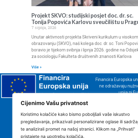
Projekt SKVO: studijski posjet doc. dr. sc.
Tonija Popovića Karlovu sveučilištu u Prag
7 srpnja, 2026
Unutar aktivnosti projekta Skriveni kurikulum u visoko
obrazovanju (SKVO), naš kolega doc. dr. sc. Toni Popovi
boravio je tijekom svibnja i lipnja 2026. godine na Odsje
za sociologiju Fakulteta društvenih znanosti Karlova
Više »
Financira Europska un
ne odražavaju nužno 
unija ni 
Cijenimo Vašu privatnost
Koristimo kolačiće kako bismo poboljšali vaše iskustvo
pregledavanja, prikazivali personalizirane oglase ili sadrža
te analizirali promet na našoj stranici. Klikom na „Prihvati”
pristajete na upotrebu kolačića.