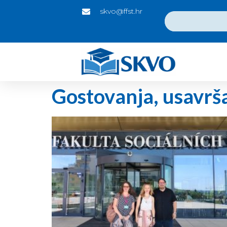
skvo@ffst.hr
Gostovanja, usavrša