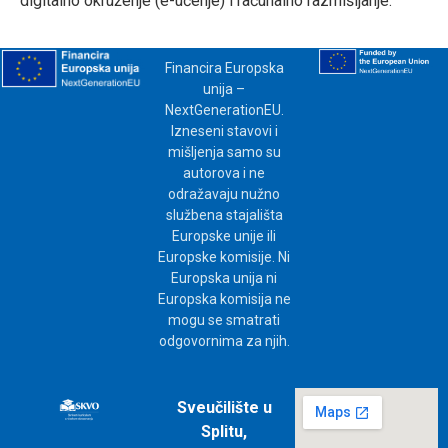
digitalno okruženje (e-učenje) i računalno razmišljanje.
Financira Europska
unija –
NextGenerationEU.
Izneseni stavovi i
mišljenja samo su
autorova i ne
odražavaju nužno
službena stajališta
Europske unije ili
Europske komisije. Ni
Europska unija ni
Europska komisija ne
mogu se smatrati
odgovornima za njih.
Sveučilište u
Splitu,