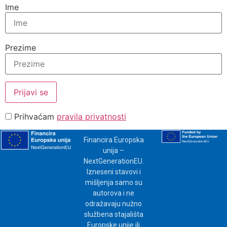
Ime
Prezime
Prihvaćam
pravila privatnosti
Financira Europska
unija –
NextGenerationEU.
Izneseni stavovi i
mišljenja samo su
autorova i ne
odražavaju nužno
službena stajališta
Europske unije ili